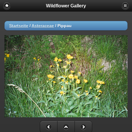
Wildflower Gallery
Startseite
/
Asteraceae
/
Pippau