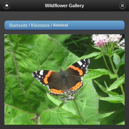
Wildflower Gallery
Startseite
/
Kleintiere
/
Admiral