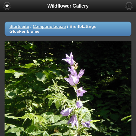
Wildflower Gallery
Startseite
/
Campanulaceae
/
Breitblättrige
Glockenblume